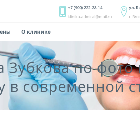
+7 (900) 222-28-14
ул. Б
klinika.admiral@mail.ru
г. Вя
ены
О клинике
 Зубкова по фото 
у в современной с