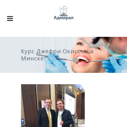
Курс Джефри Окисона в
Минске