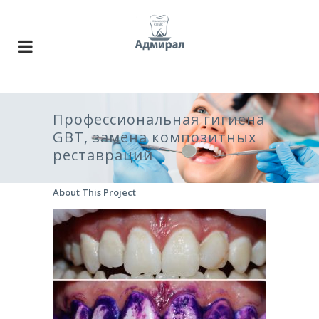
Профессиональная гигиена
GBT, замена композитных
реставраций
About This Project