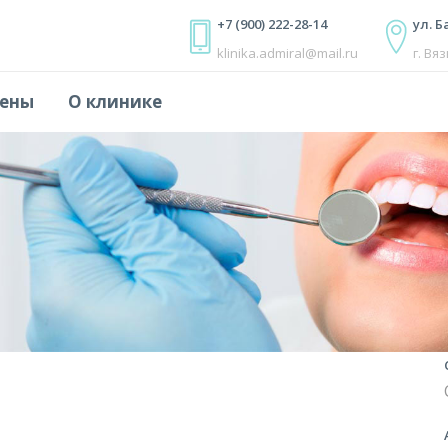
+7 (900) 222-28-14
ул. Б
klinika.admiral@mail.ru
г. Вя
ены
О клинике